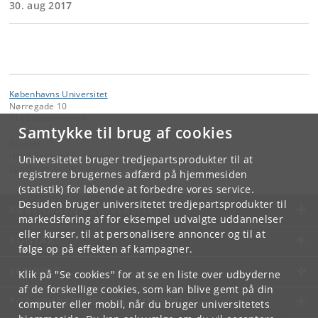
30. aug 2017
Københavns Universitet
Nørregade 10
1165 København K
Samtykke til brug af cookies
Kontakt:
Heidi Pagaard Andersen
Universitetet bruger tredjepartsprodukter til at
hpa
@
adm
.
ku
.
dk
registrere brugernes adfærd på hjemmesiden
(statistik) for løbende at forbedre vores service.
Desuden bruger universitetet tredjepartsprodukter til
KØBENHAVNS UNIVERSITET
markedsføring af for eksempel udvalgte uddannelser
eller kurser, til at personalisere annoncer og til at
KONTAKT
følge op på effekten af kampagner.
SERVICES
Klik på "Se cookies" for at se en liste over udbyderne
af de forskellige cookies, som kan blive gemt på din
FOR STUDERENDE OG ANSATTE
computer eller mobil, når du bruger universitetets