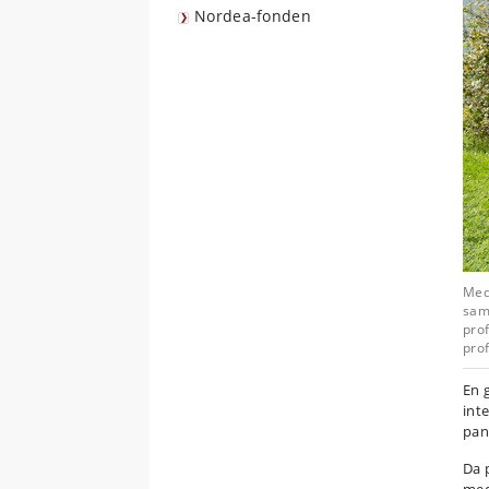
Nordea-fonden
Med
saml
pro
prof
En 
int
pan
Da 