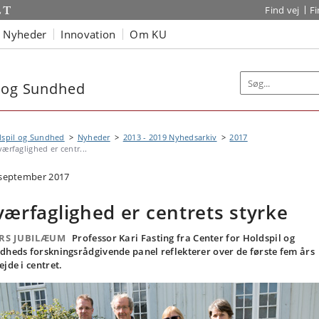
Find vej
F
Nyheder
Innovation
Om KU
l og Sundhed
dspil og Sundhed
Nyheder
2013 - 2019 Nyhedsarkiv
2017
værfaglighed er centr...
 september 2017
værfaglighed er centrets styrke
ÅRS JUBILÆUM
Professor Kari Fasting fra Center for Holdspil og
dheds forskningsrådgivende panel reflekterer over de første fem års
ejde i centret.