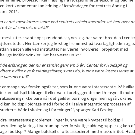
lemmerne, professor Kari Fasting fra Norges Idrætshøjskole, og bad he
en kort kommentar i anledning af femårsdagen for centrets åbning i
ober 2012.
d er det mest interessante ved centrets arbejdsmetoder set hen over d
te 5 år af centrets levetid?
t mest interessante og spændende, synes jeg, har været bredden i centr
ejdsmetoder. Her tænker jeg først og fremmest på tværfagligheden og p
rdan næsten alle ved instituttet har været involveret i projektet med
kellige indfaldsvinkler. Det har været unikt.”
 de erfaringer, der nu er samlet gennem 5 år i Center for Holdspil og
dhed; hvilke nye forskningsfelter, synes du, kunne være interessante at
ge nærmere på?
r er mange nye forskningsfelter, som kunne være interessante. På hvilk
e kan holdspil bidrage til eller være forebyggende med hensyn til mobn
trakassering? Ikke bare når det gælder børn og unge, men også voksne.
d kan holdspil bidrage med i forhold til selve integrationsprocessen af
vandrere, både i skolen og i foreninger?”, spørger Kari Fasting.
dre interessante problemstillinger kunne være knyttet til boldspil,
nerrollen og læring. Hvordan oplever forskellige aldersgrupper og køn dé
tage i boldspil? Mange boldspil er ofte associeret med maskulinitet. Hva