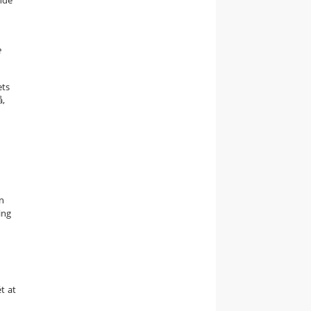
nde
e
ets
å,
en
ing
t at
d