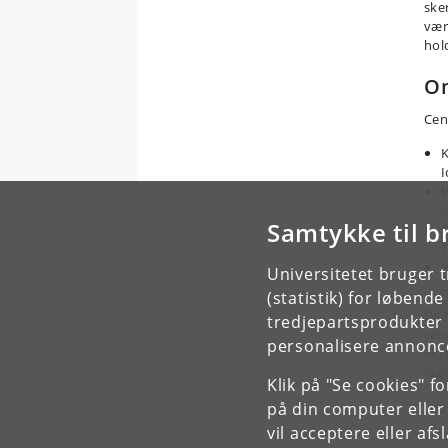
sker
vær
hol
Om
Cen
K
I
P
l
Samtykke til b
P
T
P
Universitetet bruger 
U
(statistik) for løbend
De f
tredjepartsprodukter t
cen
personalisere annonce
eks
fag
Klik på "Se cookies" f
Del
på din computer eller
vil acceptere eller af