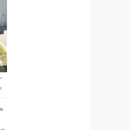
ar
og
de