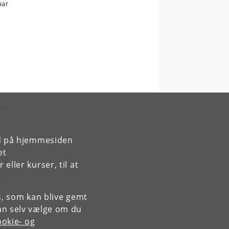
har
n).
rd på hjemmesiden
et
til
ller kurser, til at
og
es, som kan blive gemt
an selv vælge om du
okie- og