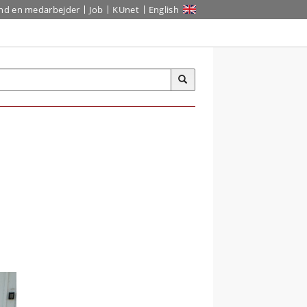
ind en medarbejder
Job
KUnet
English