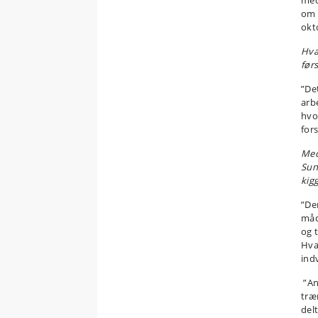
med
om 
okt
Hva
førs
”De
arb
hvo
fors
Med
Sun
kig
”De
måd
og 
Hva
ind
”An
træ
del