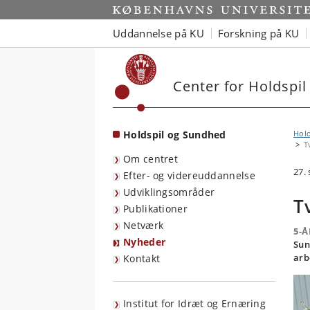
Start
Uddannelse på KU
Forskning på KU
Center for Holdspi
Holdspil og Sundhed
Hol
T
Om centret
27.
Efter- og videreuddannelse
Udviklingsområder
T
Publikationer
Netværk
5-
Nyheder
Sun
arb
Kontakt
Institut for Idræt og Ernæring