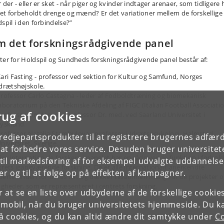
 der - eller er sket - når piger og kvinder indtager arenaer, som tidligere 
et forbeholdt drenge og mænd? Er det variationer mellem de forskellige
dspil i den forbindelse?”
 det forskningsrådgivende panel
ter for Holdspil og Sundheds forskningsrådgivende panel består af:
ari Fasting - professor ved sektion for Kultur og Samfund, Norges
drætshøjskole.
rofessor Carlo Castagna - leder af Fodboldtræning og biomekanisk
aboratorium på den Tekniske Afdeling af FIGC (Italian Football Associatio
rug af cookies
rofessor Tim Meyer - professor Dr. med. ved Saarland Universitet i
yskland.
rofessor Natalia Stambulova - professor i Idrætspsykologi, Halmstad
tredjepartsprodukter til at registrere brugernes adfæ
niversitet, Sverige.
e at forbedre vores service. Desuden bruger universitet
ire internationale forskere i panelet har en rådgivende funktion i forhold 
il markedsføring af for eksempel udvalgte uddannelser e
trets igangværende forskning. De er alle internationalt anerkendte
r og til at følge op på effekten af kampagner.
perter inden for deres felt og dækker tilsammen mange af de projekter 
ligheder, som er repræsenteret i centrets forskning.
or at se en liste over udbyderne af de forskellige cooki
 mobil, når du bruger universitetets hjemmeside. Du k
slå cookies, og du kan altid ændre dit samtykke under
Co