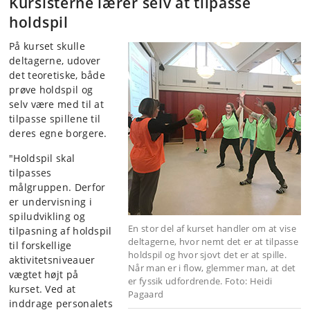
Kursisterne lærer selv at tilpasse
holdspil
På kurset skulle
deltagerne, udover
det teoretiske, både
prøve holdspil og
selv være med til at
tilpasse spillene til
deres egne borgere.
"Holdspil skal
tilpasses
målgruppen. Derfor
er undervisning i
spiludvikling og
En stor del af kurset handler om at vise
tilpasning af holdspil
deltagerne, hvor nemt det er at tilpasse
til forskellige
holdspil og hvor sjovt det er at spille.
aktivitetsniveauer
Når man er i flow, glemmer man, at det
vægtet højt på
er fyssik udfordrende. Foto: Heidi
kurset. Ved at
Pagaard
inddrage personalets