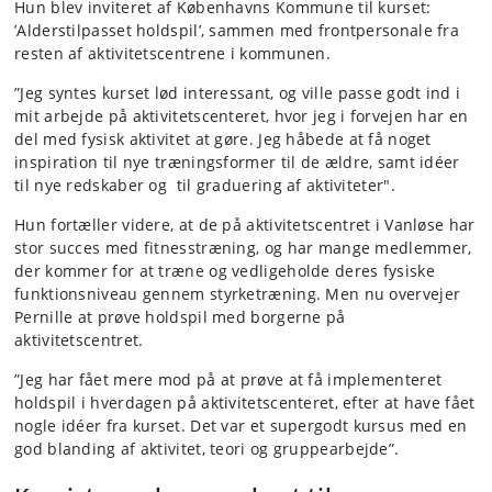
Hun blev inviteret af Københavns Kommune til kurset:
’Alderstilpasset holdspil’, sammen med frontpersonale fra
resten af aktivitetscentrene i kommunen.
”Jeg syntes kurset lød interessant, og ville passe godt ind i
mit arbejde på aktivitetscenteret, hvor jeg i forvejen har en
del med fysisk aktivitet at gøre. Jeg håbede at få noget
inspiration til nye træningsformer til de ældre, samt idéer
til nye redskaber og til graduering af aktiviteter".
Hun fortæller videre, at de på aktivitetscentret i Vanløse har
stor succes med fitnesstræning, og har mange medlemmer,
der kommer for at træne og vedligeholde deres fysiske
funktionsniveau gennem styrketræning. Men nu overvejer
Pernille at prøve holdspil med borgerne på
aktivitetscentret.
”Jeg har fået mere mod på at prøve at få implementeret
holdspil i hverdagen på aktivitetscenteret, efter at have fået
nogle idéer fra kurset. Det var et supergodt kursus med en
god blanding af aktivitet, teori og gruppearbejde”.