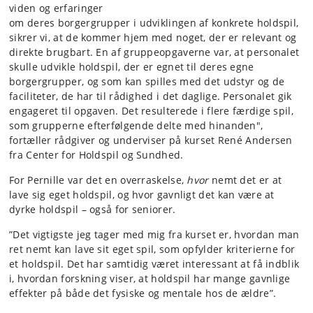
viden og erfaringer
om deres borgergrupper i udviklingen af konkrete holdspil,
sikrer vi, at de kommer hjem med noget, der er relevant og
direkte brugbart. En af gruppeopgaverne var, at personalet
skulle udvikle holdspil, der er egnet til deres egne
borgergrupper, og som kan spilles med det udstyr og de
faciliteter, de har til rådighed i det daglige. Personalet gik
engageret til opgaven. Det resulterede i flere færdige spil,
som grupperne efterfølgende delte med hinanden",
fortæller rådgiver og underviser på kurset René Andersen
fra Center for Holdspil og Sundhed.
For Pernille var det en overraskelse,
hvor
nemt det er at
lave sig eget holdspil, og hvor gavnligt det kan være at
dyrke holdspil – også for seniorer.
”Det vigtigste jeg tager med mig fra kurset er, hvordan man
ret nemt kan lave sit eget spil, som opfylder kriterierne for
et holdspil. Det har samtidig været interessant at få indblik
i, hvordan forskning viser, at holdspil har mange gavnlige
effekter på både det fysiske og mentale hos de ældre”.