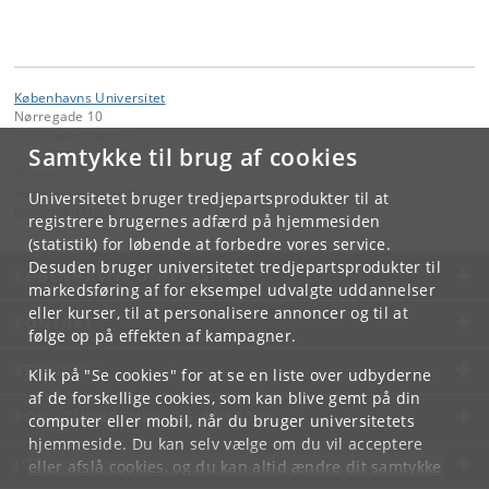
Københavns Universitet
Nørregade 10
1165 København K
Samtykke til brug af cookies
Kontakt:
Heidi Pagaard Andersen
Universitetet bruger tredjepartsprodukter til at
hpa
@
adm
.
ku
.
dk
registrere brugernes adfærd på hjemmesiden
(statistik) for løbende at forbedre vores service.
Desuden bruger universitetet tredjepartsprodukter til
KØBENHAVNS UNIVERSITET
markedsføring af for eksempel udvalgte uddannelser
eller kurser, til at personalisere annoncer og til at
KONTAKT
følge op på effekten af kampagner.
SERVICES
Klik på "Se cookies" for at se en liste over udbyderne
af de forskellige cookies, som kan blive gemt på din
FOR STUDERENDE OG ANSATTE
computer eller mobil, når du bruger universitetets
hjemmeside. Du kan selv vælge om du vil acceptere
JOB OG KARRIERE
eller afslå cookies, og du kan altid ændre dit samtykke