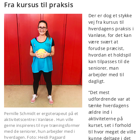
Fra kursus til praksis
Der er dog et stykke
vej fra kursus til
hverdagens praksis i
Vanløse, for det kan
være svært at
forudse præcist,
hvordan et holdspil
kan tilpasses til de
seniorer, man
arbejder med til
dagligt.
”Det mest
udfordrende var at
tænke hverdagens
ældre ind i
Pernille Schmidt er ergoterapeut på et
aktiviteterne på
aktivitetscentre i Vanløse . Hun ville
kurset, set i forhold
gerne inspireres til nye træningsformer
med de seniorer, hun arbejder med i
til hvor meget de ville
hverdagen. Foto: Heidi Pagaard
kunne deltage i det