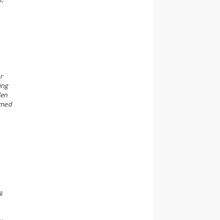
r
ing
den
 med
l