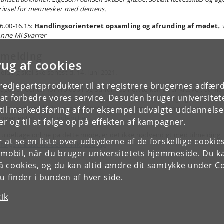
rivsel for mennesker med demens.
6.00-16.15:
Handlingsorienteret opsamling og afrunding af mødet
.
v
nne Mi Svarrer
lmelding
rug af cookies
elding skal ske senest d. 14. juni 2021.
tredjepartsprodukter til at registrere brugernes adfæ
tagelse i Center for Holdspil og Sundheds netværksmøder kræver, at ma
e at forbedre vores service. Desuden bruger universitet
lem af centrets netværk. Det er gratis både at tilmelde sig og være med
som medlem får du løbende invitationer til kommende møder og
il markedsføring af for eksempel udvalgte uddannelser e
angementer.
Bliv medlem her.
r og til at følge op på effekten af kampagner.
 du deltage online på dette møde, er det ikke nødvendigt med tilmelding.
or at se en liste over udbyderne af de forskellige cooki
 følge mødet via dette link (Zoom).
 mobil, når du bruger universitetets hjemmeside. Du k
slå cookies, og du kan altid ændre dit samtykke under
Co
 finder i bunden af hver side.
tik