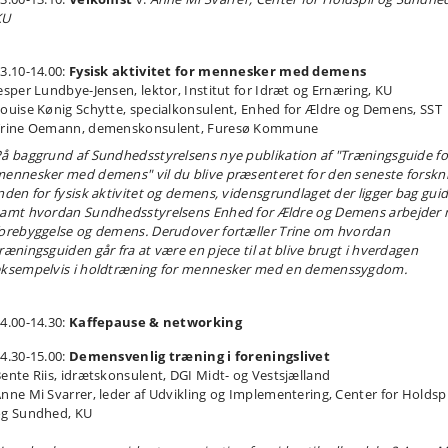
KU
3.10-14.00:
Fysisk aktivitet for mennesker med demens
esper Lundbye-Jensen, lektor, Institut for Idræt og Ernæring, KU
ouise Kønig Schytte, specialkonsulent, Enhed for Ældre og Demens, SST
Trine Oemann, demenskonsulent, Furesø Kommune
å baggrund af Sundhedsstyrelsens nye publikation af "Træningsguide fo
ennesker med demens" vil du blive præsenteret for den seneste forskn
nden for fysisk aktivitet og demens, vidensgrundlaget der ligger bag gui
amt hvordan Sundhedsstyrelsens Enhed for Ældre og Demens arbejder
orebyggelse og demens. Derudover fortæller Trine om hvordan
ræningsguiden går fra at være en pjece til at blive brugt i hverdagen
ksempelvis i holdtræning for mennesker med en demenssygdom.
4.00-14.30:
Kaffepause & networking
4.30-15.00:
Demensvenlig træning i foreningslivet
ente Riis, idrætskonsulent, DGI Midt- og Vestsjælland
nne Mi Svarrer, leder af Udvikling og Implementering, Center for Holdspi
og Sundhed, KU