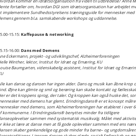
vordan kommer en idrætsorganisation fra viden til udbredelse? Anne M
ente fortæller om, hvordan DGI som idrætsorganisation har arbejdet m
t implementere Sundhedsstyrelsens træningsguide for mennesker med
demens gennem bl.a. samskabende workshops og uddannelse.
5.00-15.15:
Kaffepause & networking
5.15-16.00:
Dans med Demens
ne Eckermann, projekt- og udviklingschef, Alzheimerforeningen
elle Winther, lektor, Institut for Idræt og Ernæring, KU
ouise Baumgarten, videnskabelig assistent, Institut for Idræt og Ernærin
KU
lle kan danse og dansen har ingen alder. Dans og musik kan åbne krop 
ind. Øjne kan glimte og smil og berøring kan skabe kontakt og fællesska
er er det kroppens sprog, der taler. Og kroppen kan også huske det, s
ennesker med demens har glemt. Erindringsdans® er et koncept målre
ennesker med demens, som Alzheimerforeningen har etableret i over 
f kommunerne. I Erindringsdans® benyttes minder fra tidligere
anseoplevelser sammen med systematisk musikvalg. Målet med aktivit
r ikke at lære at danse men at få gode oplevelser sammen med ens nære
ansen skaber genkendelige og gode minder fra barne– og ungdomsåre
ansetraditioner. Ligesom dansen skaber glæde, socialt fællesskab og øg