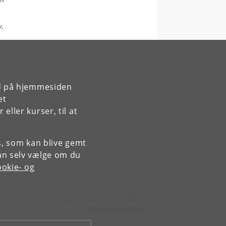
.
rd på hjemmesiden
n er
et
lem,
ller kurser, til at
Du
es, som kan blive gemt
an selv vælge om du
okie- og
Kontakt:
Center for Holdspil og Sundhed
holdspil
@
nexs
.
ku
.
dk