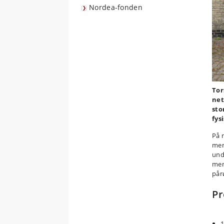
Nordea-fonden
Tor
net
sto
fys
På 
men
und
men
pår
P
1