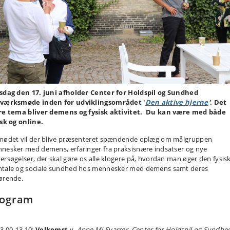
sdag den 17. juni afholder Center for Holdspil og Sundhed
værksmøde inden for udviklingsområdet '
Den aktive hjerne
'
. Det
re tema bliver demens og fysisk aktivitet. Du kan være med både
isk og online.
mødet vil der blive præsenteret spændende oplæg om målgruppen
nesker med demens, erfaringer fra praksisnære indsatser og nye
ersøgelser, der skal gøre os alle klogere på, hvordan man øger den fysisk
tale og sociale sundhed hos mennesker med demens samt deres
ørende.
rogram
3.00-13.10:
Velkomst
v.
Anne Mi Svarrer, Center for Holdspil og Sundhe