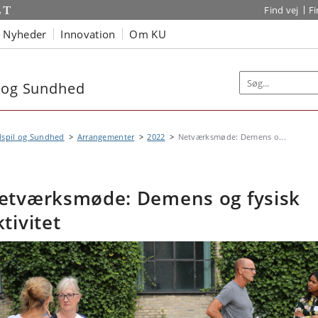
Find vej
F
Nyheder
Innovation
Om KU
l og Sundhed
dspil og Sundhed
Arrangementer
2022
Netværksmøde: Demens o...
etværksmøde: Demens og fysisk
ktivitet