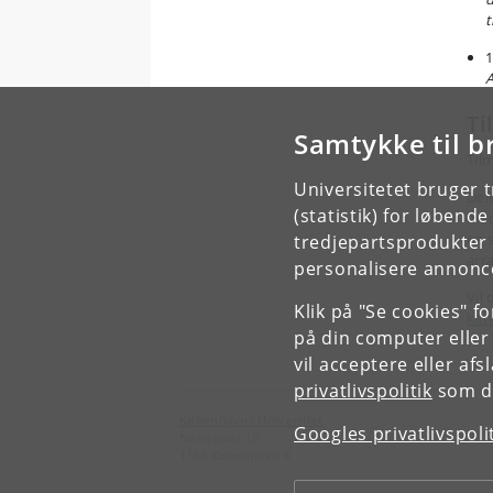
t
1
A
Ti
Samtykke til b
Tilm
Universitetet bruger 
Del
(statistik) for løbend
med
og 
tredjepartsprodukter t
arr
personalisere annonce
Vil
Klik på "Se cookies" f
kan
på din computer eller
vil acceptere eller af
privatlivspolitik
som du
Københavns Universitet
Googles privatlivspoli
Nørregade 10
1165 København K