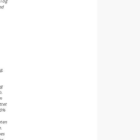
i og
ed
g,
og
b.
om
ttet
60%
eten
.
nes
er